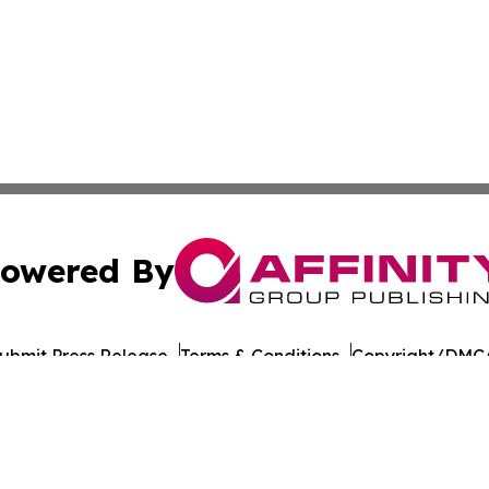
owered By
ubmit Press Release
Terms & Conditions
Copyright/DMCA
nc. dba Affinity Group Publishing & Education Journal of A
Cookie Settings / Your Privacy Choices