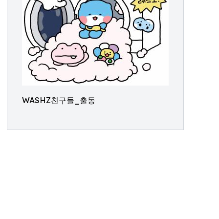
WASHZ친구들_출동